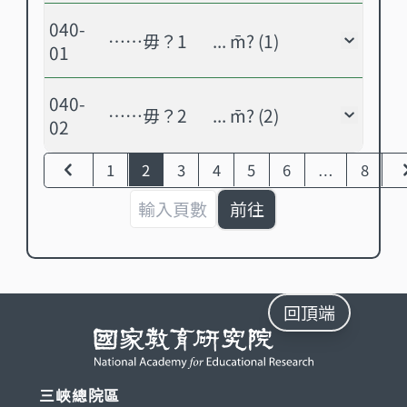
040-
……毋？1
... m̄? (1)
……毋？
01
040-
……毋？2
... m̄? (2)
……毋？
02
1
2
3
4
5
6
8
…
前往
回頂端
三峽總院區