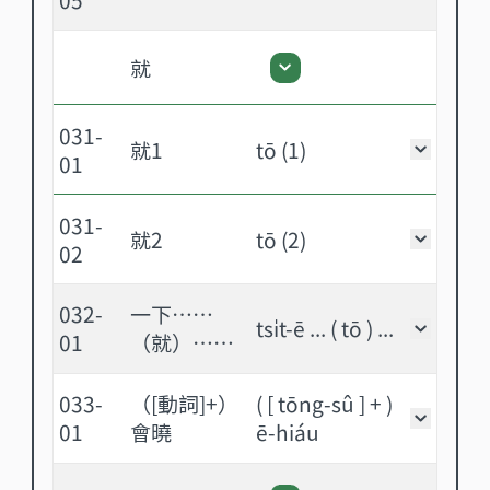
就
就 - 展開或關閉
031-
就1
tō (1)
就1 -
01
031-
就2
tō (2)
就2 -
02
032-
一下……
tsi̍t-ē ... ( tō ) ...
一下…
01
（就）……
033-
（[動詞]+）
( [ tōng-sû ] + )
（[動詞
01
會曉
ē-hiáu