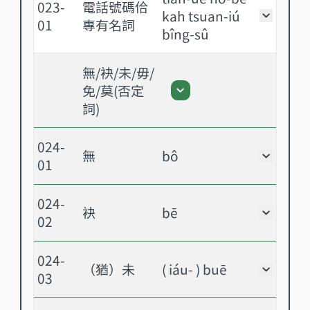
023-
電話號碼佮
kah tsuan-iú
電話號
01
專有名詞
bîng-sû
無/袂/未/毋/
免/莫(否定
無/袂/未/毋/免/莫(否
詞)
024-
無
bô
無 - 
01
024-
袂
bē
袂 - 
02
024-
（猶）未
( iáu- ) buē
（猶）未
03