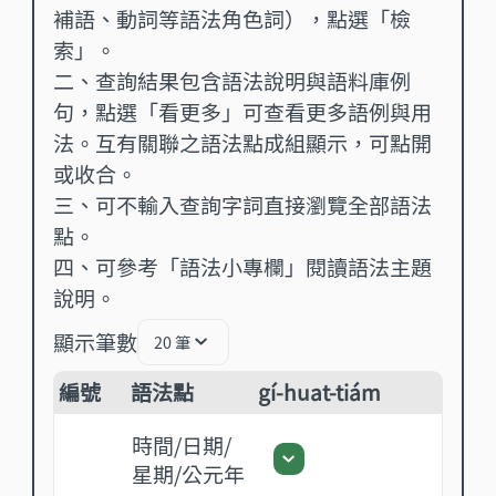
補語、動詞等語法角色詞），點選「檢
索」。
二、查詢結果包含語法說明與語料庫例
句，點選「看更多」可查看更多語例與用
法。互有關聯之語法點成組顯示，可點開
或收合。
三、可不輸入查詢字詞直接瀏覽全部語法
點。
四、可參考「
語法小專欄
」閱讀語法主題
說明。
顯示筆數
查詢 - 顯示比數 - 下拉選單 - 關閉
20 筆
編號
語法點
gí-huat-tiám
時間/日期/
時間/日期/星期/公元年
星期/公元年