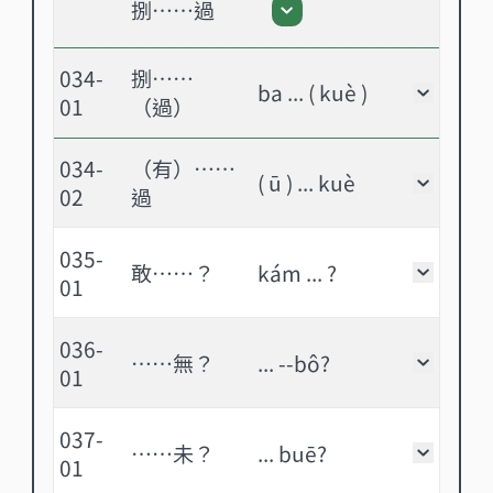
捌……過
捌……過 - 展開或關閉
034-
捌……
ba ... ( kuè )
捌……（
01
（過）
034-
（有）……
( ū ) ... kuè
（有）…
02
過
035-
敢……？
kám ... ?
敢……？
01
036-
……無？
... --bô?
……無？
01
037-
……未？
... buē?
……未？
01