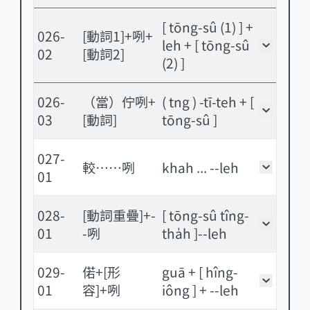
[ tōng-sû (1) ] +
026-
[動詞1]+咧+
leh + [ tōng-sû
[動詞1
02
[動詞2]
(2) ]
026-
（當）佇咧+
( tng ) -tī-teh + [
（當）佇
03
[動詞]
tōng-sû ]
027-
較……咧
khah ... --leh
較……咧
01
028-
[動詞重疊]+-
[ tōng-sû tîng-
[動詞重
01
-咧
tha̍h ]--leh
029-
偌+[形
guā + [ hîng-
偌+[形
01
容]+咧
iông ] + --leh