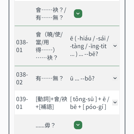
會……袂？/
會……袂？/有……無？
有……無？
會（曉/使/
ē ( -hiáu / -sái /
038-
當/用
-tàng / -īng-tit
會（曉/
01
得……）
... ) ... --bē?
……袂？
038-
有……無？
ū ... --bô?
有……無
02
039-
[動詞]+會/袂
[ tông-sū ] + ē /
[動詞]
01
+[補語]
bē + [ póo-gí ]
......毋？
......毋？ - 展開或關閉