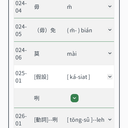
024-
毋
m̄
毋 - 
04
024-
（毋）免
( m̄- ) bián
（毋）免
05
024-
莫
mài
莫 - 
06
025-
[假設]
[ ká-siat ]
[假設]
01
咧
咧 - 展開或關閉
026-
[動詞]--咧
[ tōng-sû ]--leh
[動詞]
01