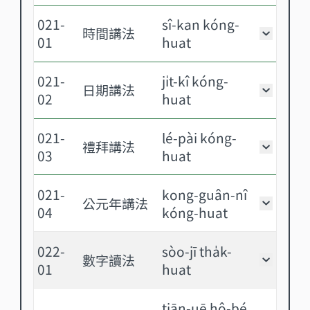
021-
sî-kan kóng-
時間講法
時間講法
01
huat
021-
ji̍t-kî kóng-
日期講法
日期講法
02
huat
021-
lé-pài kóng-
禮拜講法
禮拜講法
03
huat
021-
kong-guân-nî
公元年講法
公元年講
04
kóng-huat
022-
sòo-jī tha̍k-
數字讀法
數字讀法
01
huat
tiān-uē hô-bé