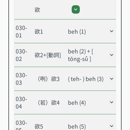
欲
欲 - 展開或關閉
030-
欲1
beh (1)
欲1 -
01
030-
beh (2) + [
欲2+[動詞]
欲2+[
02
tōng-sû ]
030-
（咧）欲3
( teh- ) beh (3)
（咧）欲
03
030-
（若）欲4
beh (4)
（若）欲
04
030-
欲5
beh (5)
欲5 -
05